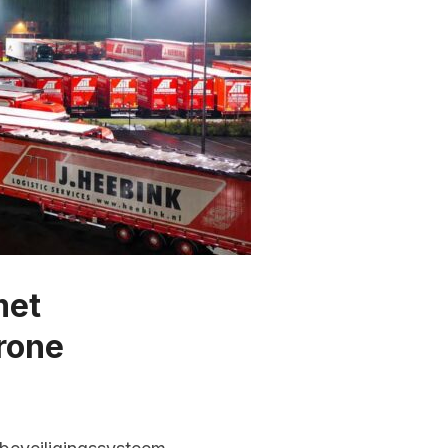
met
rone