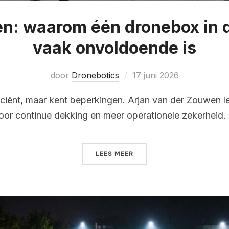
en: waarom één dronebox in d
vaak onvoldoende is
door
Dronebotics
17 juni 2026
ficiënt, maar kent beperkingen. Arjan van der Zouwen 
or continue dekking en meer operationele zekerheid.
LEES MEER