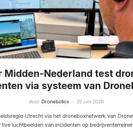
Midden-Nederland test dron
enten via systeem van Drone
door
Dronebotics
22 juni 2026
heidsregio Utrecht via het droneboxnetwerk van Drone
 live luchtbeelden van incidenten op bedrijventerreinen