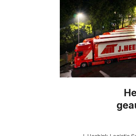
He
gea