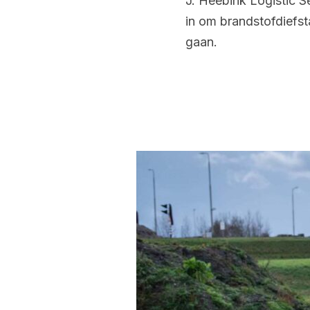
J. Heebink Logistic 
in om brandstofdiefsta
gaan.