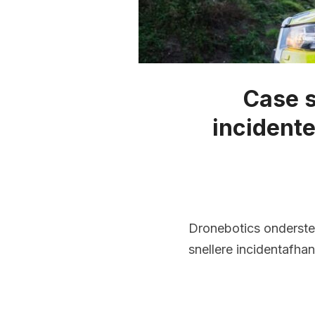
Case s
incident
Dronebotics ondersteu
snellere incidentafh