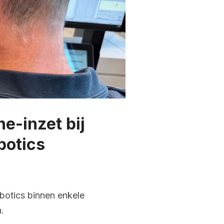
e-inzet bij
botics
botics binnen enkele
.