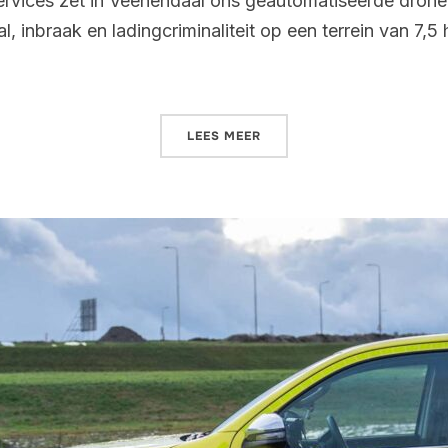
Services zet in Veenendaal ons geautomatiseerde dron
l, inbraak en ladingcriminaliteit op een terrein van 7,5
LEES MEER