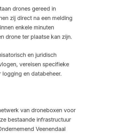
taan drones gereed in
en zij direct na een melding
binnen enkele minuten
 drone ter plaatse kan zijn.
satorisch en juridisch
logen, vereisen specifieke
r logging en databeheer.
d netwerk van droneboxen voor
eze bestaande infrastructuur
g Ondernemend Veenendaal