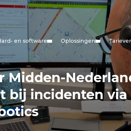
Hard- en software
Oplossingen
Tarieve
 Midden-Nederland
t bij incidenten vi
botics