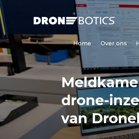
Home
Over ons
Meldkamer
drone-inze
van Drone