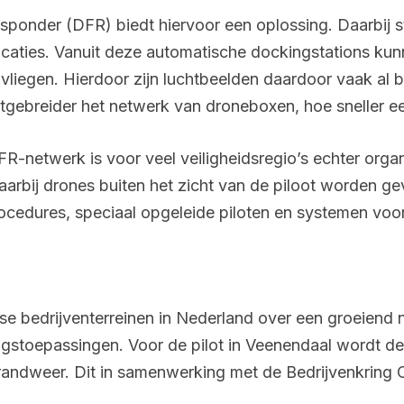
sponder (DFR) biedt hiervoor een oplossing. Daarbij s
caties. Vanuit deze automatische dockingstations kunn
 vliegen. Hierdoor zijn luchtbeelden daardoor vaak al 
tgebreider het netwerk van droneboxen, hoe sneller een
-netwerk is voor veel veiligheidsregio’s echter organi
rbij drones buiten het zicht van de piloot worden gev
ocedures, speciaal opgeleide piloten en systemen voo
se bedrijventerreinen in Nederland over een groeien
ingstoepassingen. Voor de pilot in Veenendaal wordt d
randweer. Dit in samenwerking met de Bedrijvenkrin