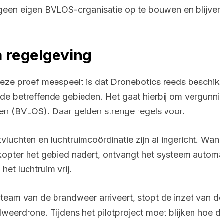
geen eigen BVLOS-organisatie op te bouwen en blijve
m regelgeving
j deze proef meespeelt is dat Dronebotics reeds beschi
r de betreffende gebieden. Het gaat hierbij om vergun
egen (BVLOS). Daar gelden strenge regels voor.
uchten en luchtruimcoördinatie zijn al ingericht. Wan
likopter het gebied nadert, ontvangt het systeem aut
het luchtruim vrij.
team van de brandweer arriveert, stopt de inzet van
eerdrone. Tijdens het pilotproject moet blijken hoe dit