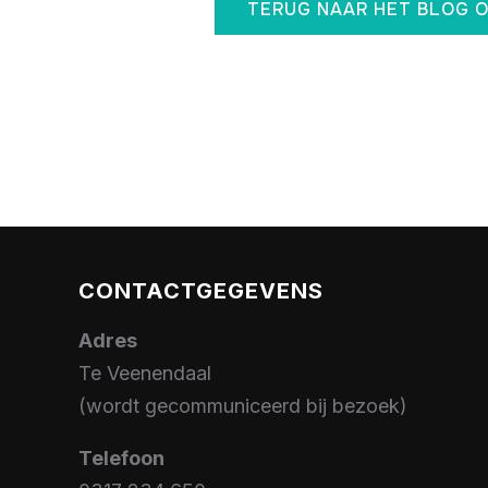
TERUG NAAR HET BLOG 
CONTACTGEGEVENS
Adres
Te Veenendaal
(wordt gecommuniceerd bij bezoek)
Telefoon