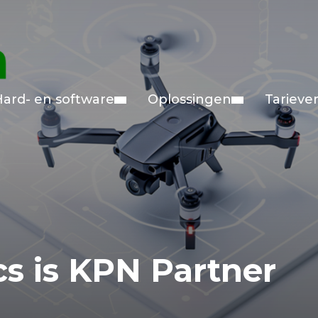
Hard- en software
Oplossingen
Tarieve
cs is KPN Partner