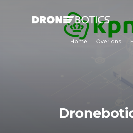
Home
Over ons
Droneboti