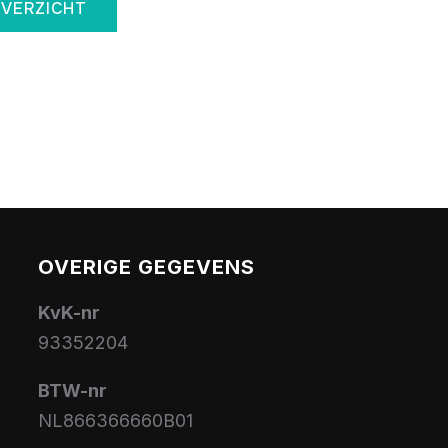
OVERZICHT
OVERIGE GEGEVENS
KvK-nr
93352204
BTW-nr
NL866366660B01